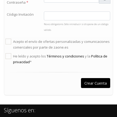
Contraseña
*
Código Invitación
No es obligatorio. Sólo introducir si dispone de un código
válido.
Acepto el envío de ofertas personalizadas y comunicaciones
comerciales por parte de zaone.es
He leído y acepto los
Términos y condiciones
y la
Política de
privacidad
*
Síguenos en: