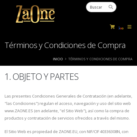
Powered
by
Tra
Términos y Condiciones de Compra
INICIO
TÉRMINOS Y CONDICIONES DE COMPRA
1. OBJETO Y PARTES
Las presentes Condiciones Generales de Contratación (en adelante,
"las Condiciones") regulan el acceso, navegación y uso del sitio web
www.ZAONE.ES (en adelante, "el Sitio Web"), así como la compra de
productos y contratación de servicios ofrecidos a través del mismo.
El Sitio Web es propiedad de ZAONE.EU, con NIF/CIF 40336308N, con