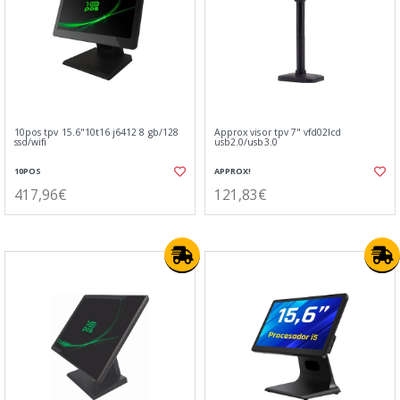
10pos tpv 15.6"10t16 j6412 8 gb/128
Approx visor tpv 7" vfd02lcd
ssd/wifi
usb2.0/usb3.0
10POS
APPROX!
417,96€
121,83€