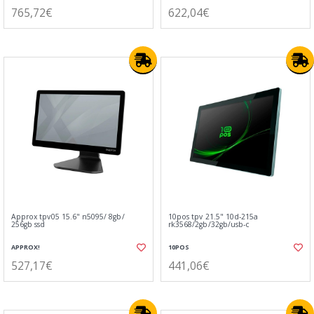
765,72€
622,04€
Approx tpv05 15.6" n5095/ 8gb/
10pos tpv 21.5" 10d-215a
256gb ssd
rk3568/2gb/32gb/usb-c
APPROX!
10POS
527,17€
441,06€