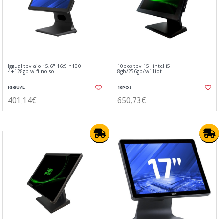
Iggual tpv aio 15,6" 16:9 n100
10pos tpv 15" intel i5
4+128gb wifi no so
8gb/256gb/w11iot
IGGUAL
10POS
401,14€
650,73€