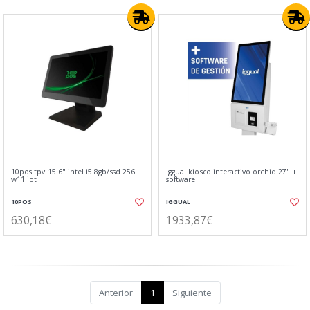
10pos tpv 15.6" intel i5 8gb/ssd 256
Iggual kiosco interactivo orchid 27" +
w11 iot
software
10POS
IGGUAL
630,18€
1933,87€
Anterior
1
Siguiente