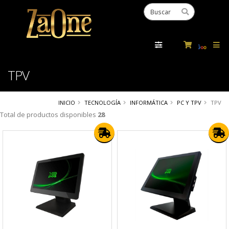
Powered
by
Tra
TPV
INICIO
TECNOLOGÍA
INFORMÁTICA
PC Y TPV
TPV
Total de productos disponibles
28