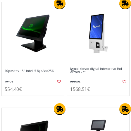
Iggual kiosco digital interactivo fhd
10pos tpv 15" intel i5 8gb/ssd256
orchid 27"
10POS
IGGUAL
554,40€
1568,51€