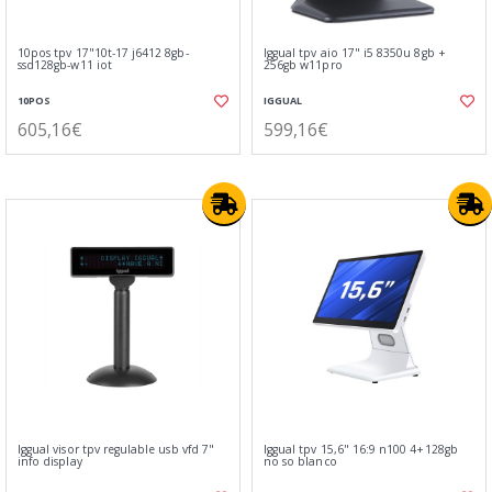
10pos tpv 17"10t-17 j6412 8gb-
Iggual tpv aio 17" i5 8350u 8gb +
ssd128gb-w11 iot
256gb w11pro
10POS
IGGUAL
605,16€
599,16€
Iggual visor tpv regulable usb vfd 7"
Iggual tpv 15,6" 16:9 n100 4+128gb
info display
no so blanco