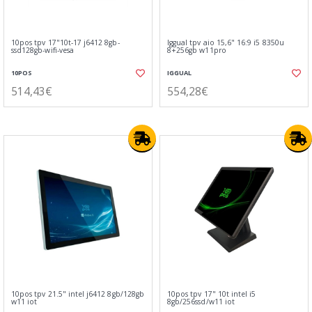
10pos tpv 17"10t-17 j6412 8gb-
Iggual tpv aio 15,6" 16:9 i5 8350u
ssd128gb-wifi-vesa
8+256gb w11pro
10POS
IGGUAL
514,43€
554,28€
10pos tpv 21.5" intel j6412 8gb/128gb
10pos tpv 17" 10t intel i5
w11 iot
8gb/256ssd/w11 iot