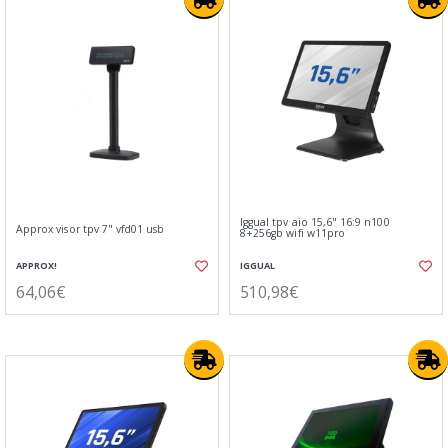
Iggual tpv aio 15,6" 16:9 n100
Approx visor tpv 7" vfd01 usb
8+256gb wifi w11pro
APPROX!
IGGUAL
64,06€
510,98€