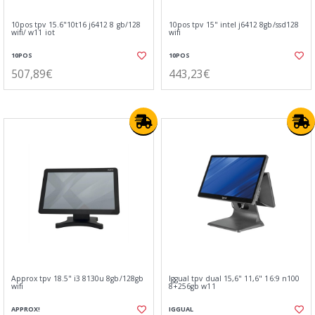
10pos tpv 15.6"10t16 j6412 8 gb/128
10pos tpv 15" intel j6412 8gb/ssd128
wifi/ w11 iot
wifi
10POS
10POS
507,89€
443,23€
Approx tpv 18.5" i3 8130u 8gb/128gb
Iggual tpv dual 15,6" 11,6" 16:9 n100
wifi
8+256gb w11
APPROX!
IGGUAL