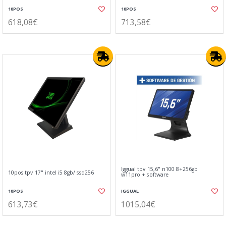
10POS
10POS
618,08€
713,58€
Iggual tpv 15,6" n100 8+256gb
10pos tpv 17" intel i5 8gb/ ssd256
w11pro + software
10POS
IGGUAL
613,73€
1015,04€