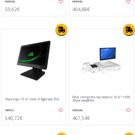
IGGUAL
IGGUAL
59,62€
404,88€
Pack completo tpv blanco 15,6" n100
10pos tpv 15.6" intel i5 8gb/ssd 256
30pw easy80w
10POS
IGGUAL
540,72€
467,54€