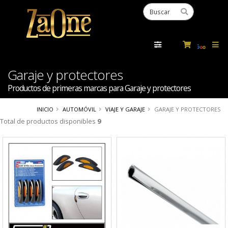
Powered
by
Tra
Garaje y protectores
Productos de primeras marcas para Garaje y protectores
INICIO
AUTOMÓVIL
VIAJE Y GARAJE
GARAJE Y PROTECTORES
Total de productos disponibles
9