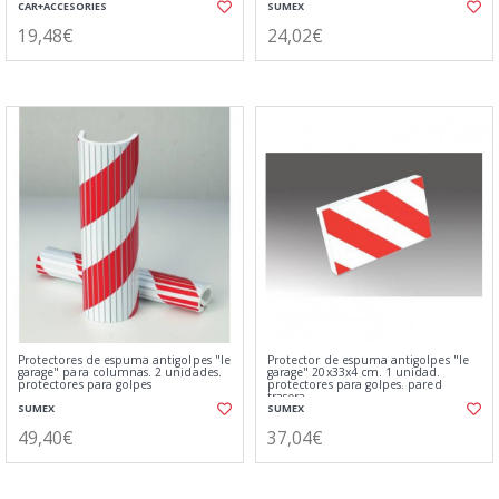
CAR+ACCESORIES
SUMEX
19,48€
24,02€
Protectores de espuma antigolpes "le
Protector de espuma antigolpes "le
garage" para columnas. 2 unidades.
garage" 20x33x4 cm. 1 unidad.
protectores para golpes
protectores para golpes. pared
trasera.
SUMEX
SUMEX
49,40€
37,04€