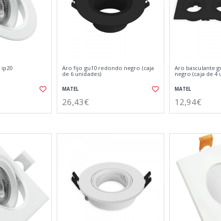
 ip20
Aro fijo gu10 redondo negro (caja
Aro basculante g
de 6 unidades)
negro (caja de 4 
MATEL
MATEL
26,43€
12,94€