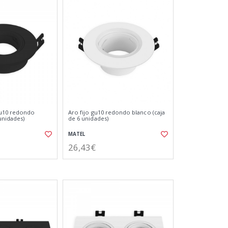
gu10 redondo
Aro fijo gu10 redondo blanco (caja
unidades)
de 6 unidades)
MATEL
26,43€