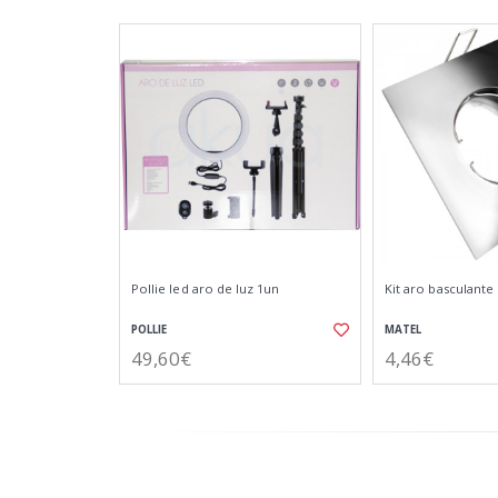
Pollie led aro de luz 1un
Kit aro basculant
POLLIE
MATEL
49,60€
4,46€