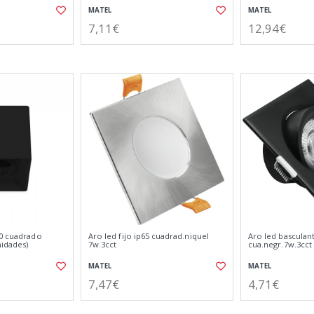
MATEL
MATEL
7,11€
12,94€
10 cuadrado
Aro led fijo ip65 cuadrad.niquel
Aro led basculan
nidades)
7w.3cct
cua.negr.7w.3cct
MATEL
MATEL
7,47€
4,71€