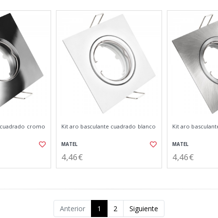
e cuadrado cromo
Kit aro basculante cuadrado blanco
Kit aro basculan
MATEL
MATEL
4,46€
4,46€
Anterior
1
2
Siguiente