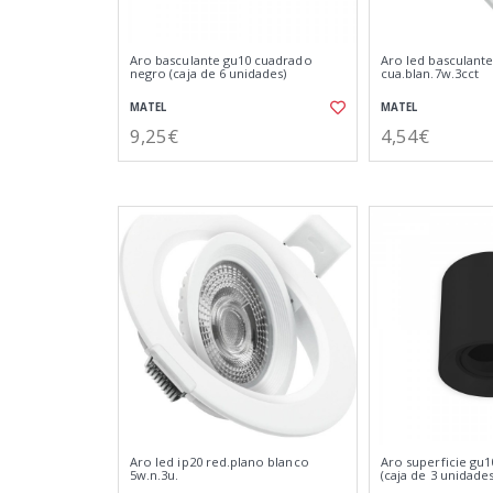
Aro basculante gu10 cuadrado
Aro led basculante
negro (caja de 6 unidades)
cua.blan.7w.3cct
MATEL
MATEL
9,25€
4,54€
Aro led ip20 red.plano blanco
Aro superficie gu
5w.n.3u.
(caja de 3 unidades