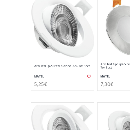
Aro led fijo ip65 
Aro led ip20 red.blanco 3-5-7w.3cct
7w.3cct
MATEL
MATEL
5,25€
7,30€