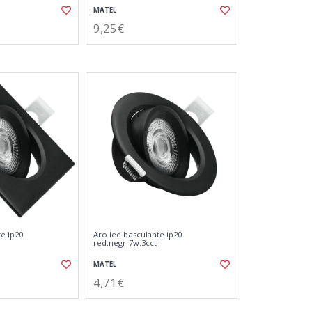
MATEL
9,25€
te ip20
Aro led basculante ip20
red.negr.7w.3cct
MATEL
4,71€