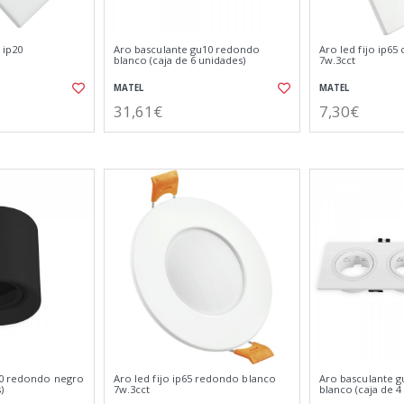
 ip20
Aro basculante gu10 redondo
Aro led fijo ip65
blanco (caja de 6 unidades)
7w.3cct
MATEL
MATEL
31,61€
7,30€
10 redondo negro
Aro led fijo ip65 redondo blanco
Aro basculante g
)
7w.3cct
blanco (caja de 4