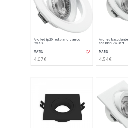
Aro led ip20 red.plano blanco
Aro led basculante
5w.f.3u.
red.blan.7w.3cct
MATEL
MATEL
4,07€
4,54€