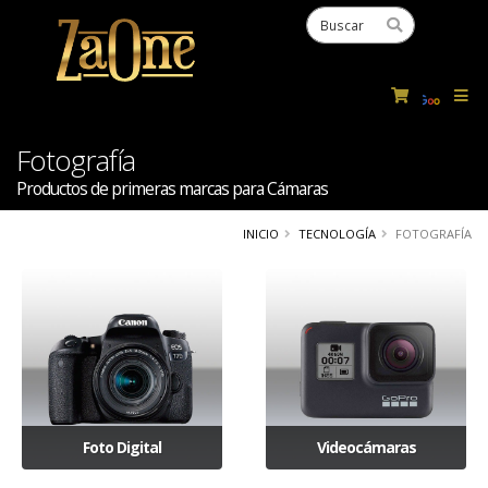
Powered
by
Tra
Fotografía
Productos de primeras marcas para Cámaras
INICIO
TECNOLOGÍA
FOTOGRAFÍA
Foto Digital
Videocámaras