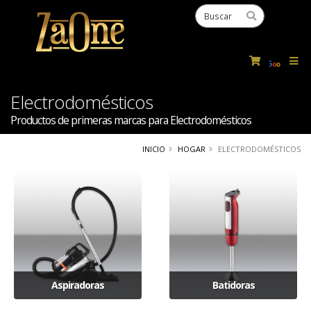
Powered
by
Tra
Electrodomésticos
Productos de primeras marcas para Electrodomésticos
INICIO
HOGAR
ELECTRODOMÉSTICOS
Aspiradoras
Batidoras