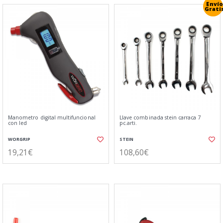
Envío
Grati
Manometro digital multifuncional
Llave combinada stein carraca 7
con led
pc.arti.
WORGRIP
STEIN
19,21€
108,60€