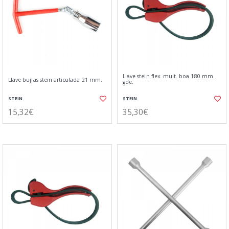
Llave stein flex. mult. boa 180 mm.
Llave bujias stein articulada 21 mm.
gde.
STEIN
STEIN
15,32€
35,30€