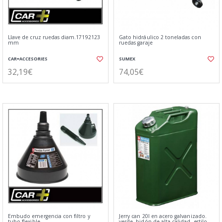
Llave de cruz ruedas diam.17192123
Gato hidráulico 2 toneladas con
mm
ruedas garaje
CAR+ACCESORIES
SUMEX
32,19€
74,05€
Embudo emergencia con filtro y
Jerry can 20l en acero galvanizado.
tubo flexible
verde. bidón de alta calidad. estilo