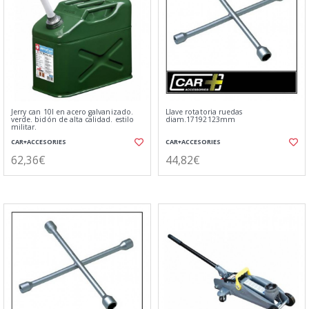
Jerry can 10l en acero galvanizado.
Llave rotatoria ruedas
verde. bidón de alta calidad. estilo
diam.17192123mm
militar.
CAR+ACCESORIES
CAR+ACCESORIES
62,36€
44,82€