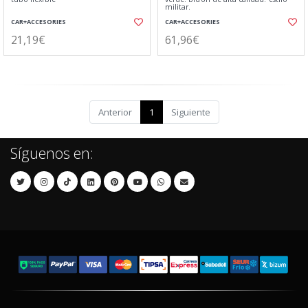
militar.
CAR+ACCESORIES
CAR+ACCESORIES
21,19€
61,96€
Anterior
1
Siguiente
Síguenos en: