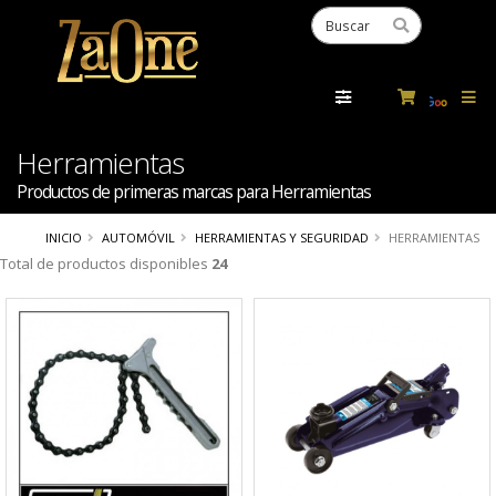
Powered
by
Tra
Herramientas
Productos de primeras marcas para Herramientas
INICIO
AUTOMÓVIL
HERRAMIENTAS Y SEGURIDAD
HERRAMIENTAS
Total de productos disponibles
24