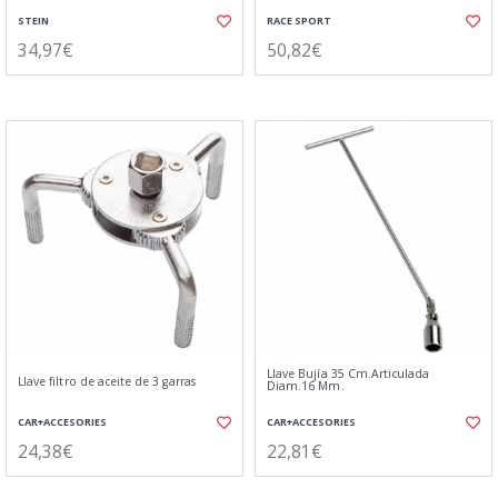
STEIN
RACE SPORT
34,97€
50,82€
Llave Bujía 35 Cm.Articulada
Llave filtro de aceite de 3 garras
Diam.16 Mm.
CAR+ACCESORIES
CAR+ACCESORIES
24,38€
22,81€