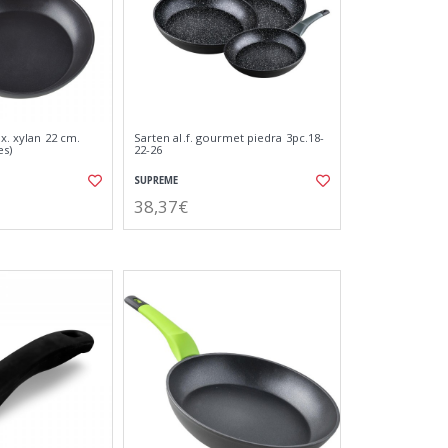
ox. xylan 22 cm.
Sarten al.f. gourmet piedra 3pc.18-
es)
22-26
SUPREME
38,37€