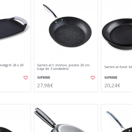
digrill 26 x 20
Sarten al.f. m/inox. piedra 20 cm.
Sarten al.fund. b
(caja de 2 unidades)
SUPREME
SUPREME
27,98€
20,24€