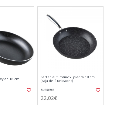
Sarten al.f. m/inox. piedra 18 cm.
 xylan 18 cm.
(caja de 2 unidades)
SUPREME
22,02€