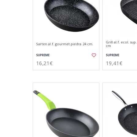
Grill al.f. ecol. su
Sarten al.f. gourmet piedra 24 cm.
cm
SUPREME
SUPREME
16,21€
19,41€