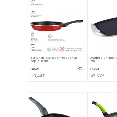
Sartén de acero aisi 430 optimax
Asador aluminio fun
roja ø20 cm
cm
FAGOR
FAGOR
10,44€
43,57€