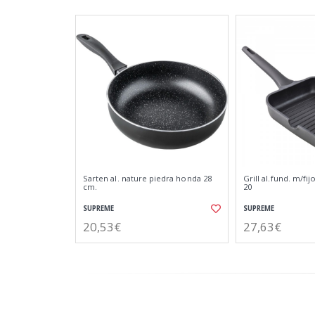
Sarten al. nature piedra honda 28
Grill al.fund. m/fij
cm.
20
SUPREME
SUPREME
20,53€
27,63€