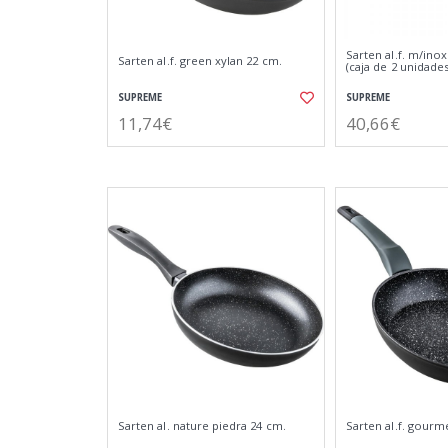
Sarten al.f. m/inox
Sarten al.f. green xylan 22 cm.
(caja de 2 unidades
SUPREME
SUPREME
11,74€
40,66€
Sarten al. nature piedra 24 cm.
Sarten al.f. gourm