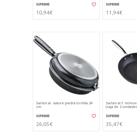
SUPREME
SUPREME
10,94€
11,94€
Sarten al. nature piedra tortilla 24
Sarten al.f. m/inox
cm
(caja de 2 unidades
SUPREME
SUPREME
26,05€
35,47€