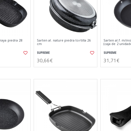
p.raya piedra 28
Sarten al. nature piedra tortilla 26
Sarten al.f. m/in
cm
(caja de 2 unidad
SUPREME
SUPREME
30,66€
31,71€