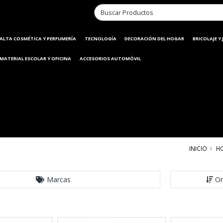
ALTA COSMÉTICA Y PERFUMERÍA
TECNOLOGÍA
DECORACIÓN DEL HOGAR
BRICOLAJE Y
MATERIAL ESCOLAR Y OFICINA
ACCESORIOS AUTOMÓVIL
INICIO
H
Marcas
Or