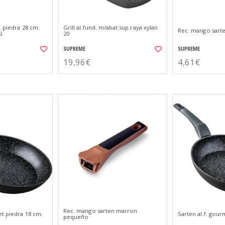
. piedra 28 cm.
Grill al.fund. m/abat.sup.raya xylan
Rec. mango sart
)
20
SUPREME
SUPREME
19,96€
4,61€
Rec. mango sarten marron
et piedra 18 cm.
Sarten al.f. gour
pequeño