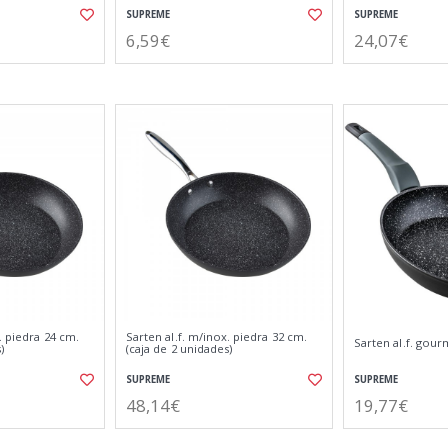
SUPREME
SUPREME
6,59€
24,07€
. piedra 24 cm.
Sarten al.f. m/inox. piedra 32 cm.
Sarten al.f. gour
)
(caja de 2 unidades)
SUPREME
SUPREME
48,14€
19,77€