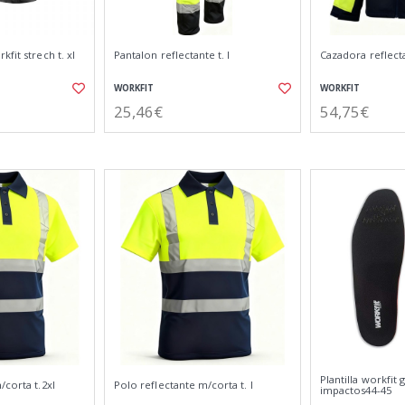
fit strech t. xl
Pantalon reflectante t. l
Cazadora reflecta
WORKFIT
WORKFIT
25,46€
54,75€
Plantilla workfit g
/corta t.2xl
Polo reflectante m/corta t. l
impactos44-45