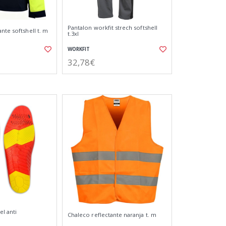
Pantalon workfit strech softshell
nte softshell t. m
t.3xl
WORKFIT
32,78€
el anti
Chaleco reflectante naranja t. m