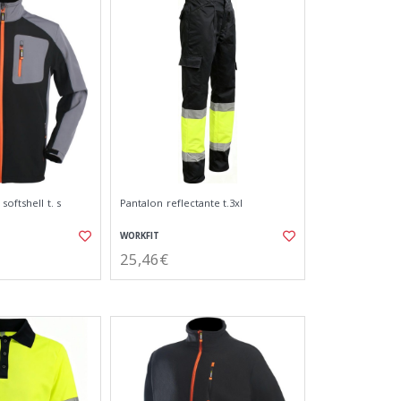
oftshell t. s
Pantalon reflectante t.3xl
WORKFIT
25,46€