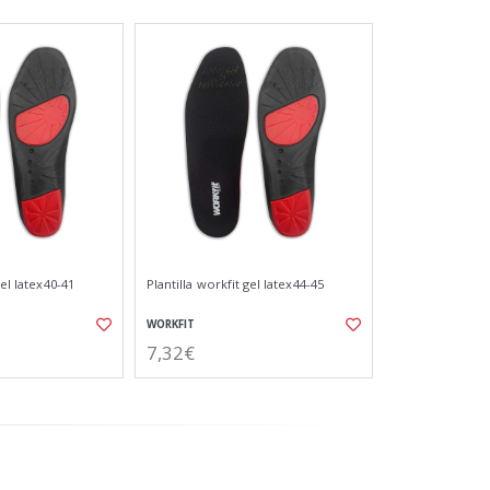
gel latex40-41
Plantilla workfit gel latex44-45
WORKFIT
7,32€