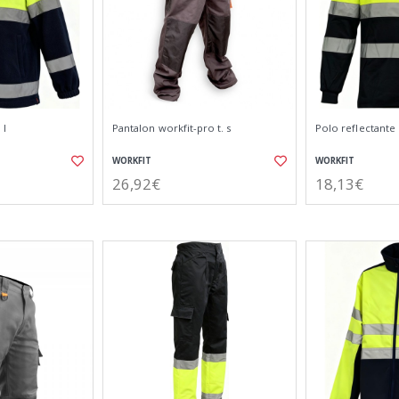
 l
Pantalon workfit-pro t. s
Polo reflectante m
WORKFIT
WORKFIT
26,92€
18,13€