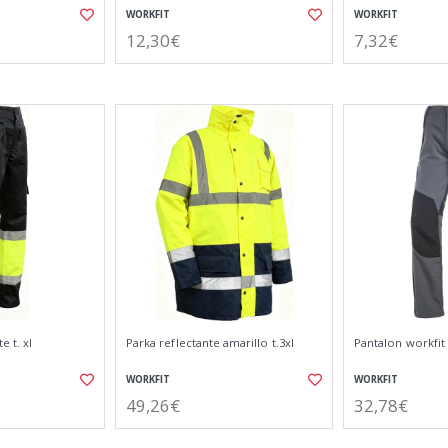
WORKFIT
WORKFIT
12,30€
7,32€
e t. xl
Parka reflectante amarillo t.3xl
Pantalon workfit s
WORKFIT
WORKFIT
49,26€
32,78€