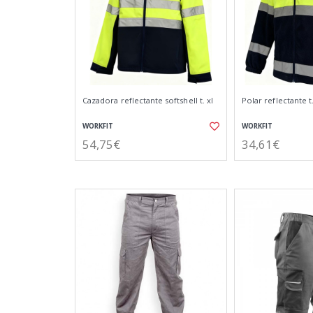
Cazadora reflectante softshell t. xl
Polar reflectante t.
WORKFIT
WORKFIT
54,75€
34,61€