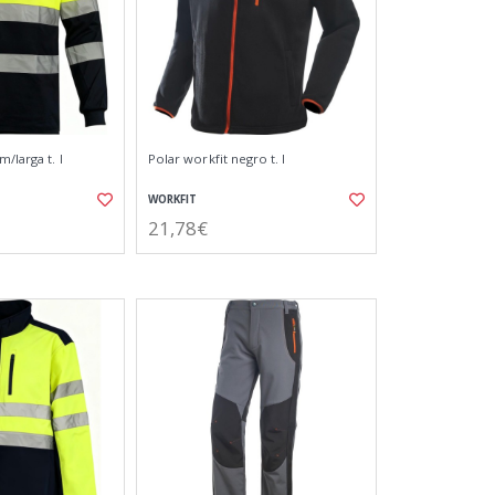
/larga t. l
Polar workfit negro t. l
WORKFIT
21,78€