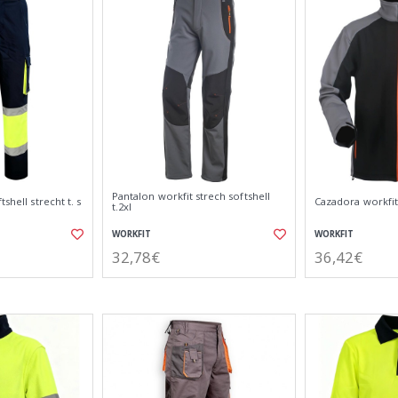
Pantalon workfit strech softshell
shell strecht t. s
Cazadora workfit s
t.2xl
WORKFIT
WORKFIT
32,78€
36,42€