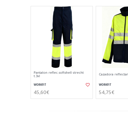
Pantalon reflec.softshell strecht
Cazadora reflectant
t.3xl
WORKFIT
WORKFIT
45,60€
54,75€