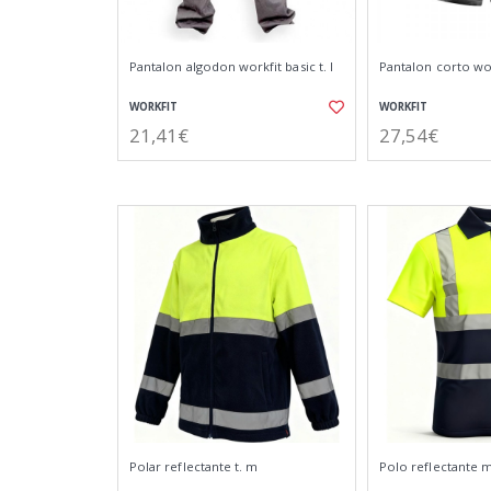
Pantalon algodon workfit basic t. l
Pantalon corto work
WORKFIT
WORKFIT
21,41€
27,54€
Polar reflectante t. m
Polo reflectante m