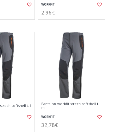
WORKFIT
2,96€
Pantalon workfit strech softshell t.
trech softshell t. l
m
WORKFIT
32,78€