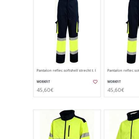
Pantalon reflec.softshell strecht t. l
Pantalon reflec.soft
WORKFIT
WORKFIT
45,60€
45,60€