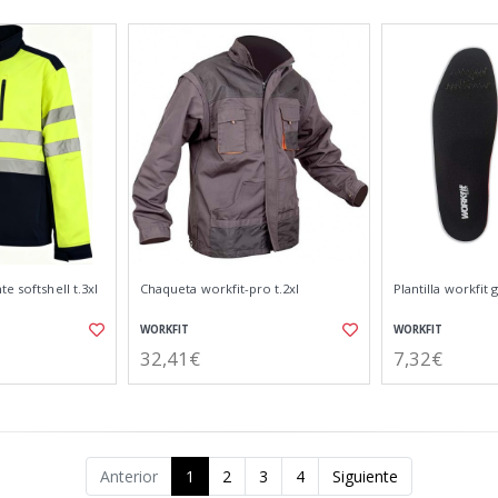
e softshell t.3xl
Chaqueta workfit-pro t.2xl
Plantilla workfit 
WORKFIT
WORKFIT
32,41€
7,32€
Anterior
1
2
3
4
Siguiente