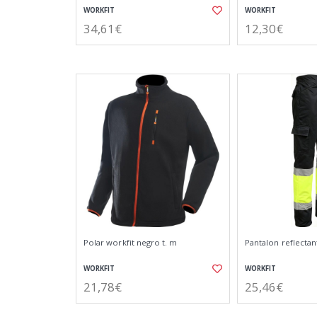
WORKFIT
WORKFIT
34,61€
12,30€
Polar workfit negro t. m
Pantalon reflectant
WORKFIT
WORKFIT
21,78€
25,46€