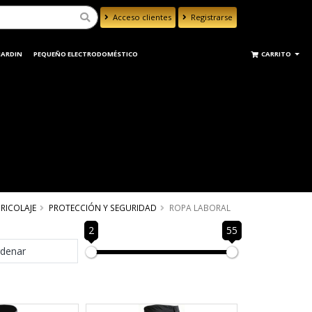
Acceso clientes
Registrarse
Powered by
Translate
 JARDIN
PEQUEÑO ELECTRODOMÉSTICO
CARRITO
RICOLAJE
PROTECCIÓN Y SEGURIDAD
ROPA LABORAL
2
55
denar