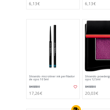
6,13€
6,13€
Shiseido microliner ink perfilador
Shiseido powderg
de ojos 10 5ml
ojos 12 5ml
SHISEIDO
SHISEIDO
17,26€
20,03€