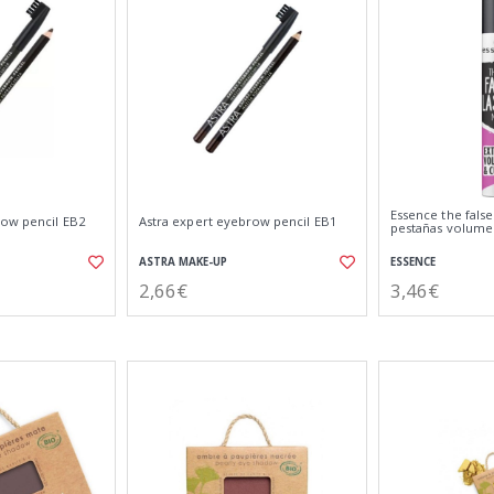
Essence the fals
row pencil EB2
Astra expert eyebrow pencil EB1
pestañas volume
ASTRA MAKE-UP
ESSENCE
2,66€
3,46€