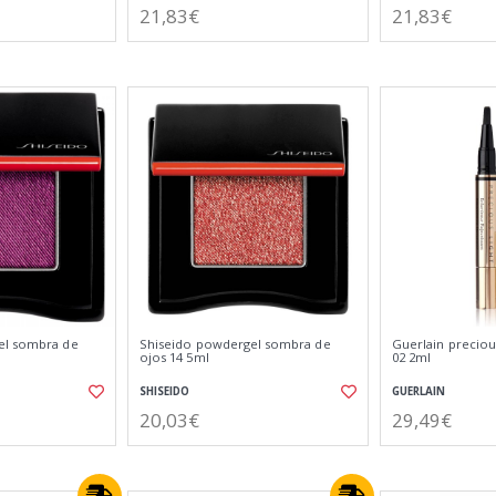
21,83€
21,83€
el sombra de
Shiseido powdergel sombra de
Guerlain preciou
ojos 14 5ml
02 2ml
SHISEIDO
GUERLAIN
20,03€
29,49€