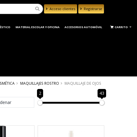
Acceso clientes
Registrarse
Powered by
Translate
ÉSTICO
MATERIAL ESCOLAR Y OFICINA
ACCESORIOS AUTOMÓVIL
CARRITO
SMÉTICA
MAQUILLAJES ROSTRO
MAQUILLAJE DE OJOS
2
43
denar