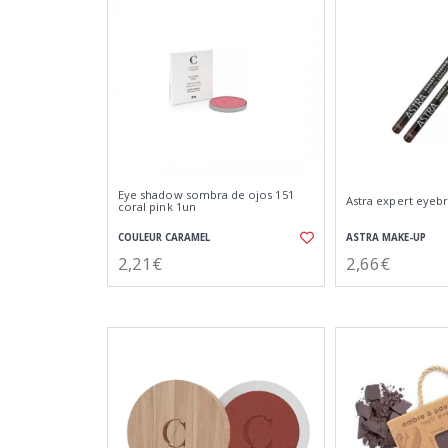
Eye shadow sombra de ojos 151
Astra expert eyeb
coral pink 1un
COULEUR CARAMEL
ASTRA MAKE-UP
2,21€
2,66€