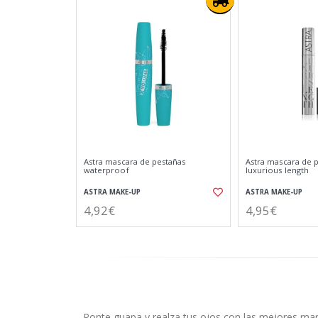
Astra mascara de pestañas
Astra mascara de 
waterproof
luxurious length
ASTRA MAKE-UP
ASTRA MAKE-UP
4,92€
4,95€
Ponte guapa y realza tus ojos con las mejores ma