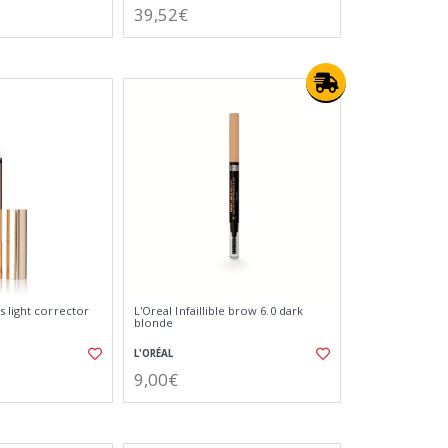
39,52€
s light corrector
L'Oreal Infaillible brow 6.0 dark
blonde
L'ORÉAL
9,00€