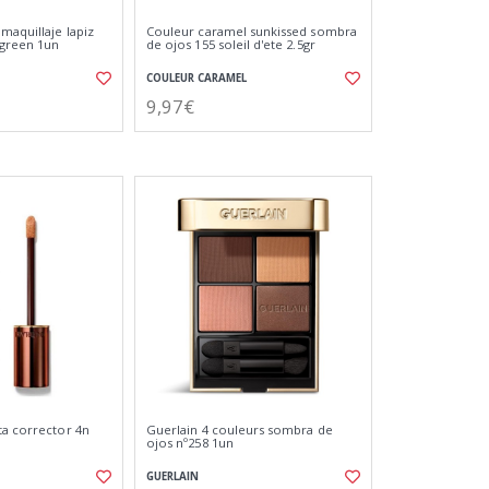
maquillaje lapiz
Couleur caramel sunkissed sombra
 green 1un
de ojos 155 soleil d'ete 2.5gr
COULEUR CARAMEL
9,97€
ta corrector 4n
Guerlain 4 couleurs sombra de
ojos nº258 1un
GUERLAIN