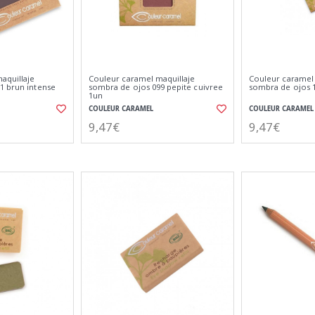
aquillaje
Couleur caramel maquillaje
Couleur caramel 
1 brun intense
sombra de ojos 099 pepite cuivree
sombra de ojos 1
1un
COULEUR CARAMEL
COULEUR CARAMEL
9,47€
9,47€