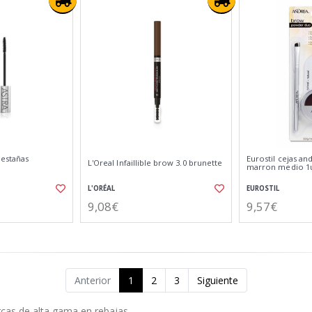
pestañas
Eurostil cejas a
L'Oreal Infaillible brow 3.0 brunette
marron medio 1
L'ORÉAL
EUROSTIL
9,08€
9,57€
Anterior
1
2
3
Siguiente
rcas de alta gama en rebajas