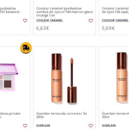
eyeshadow
Couleur caramel eyeshadow
Couleur caramel 
107 bananier
sombra de ojos nº144 marron glace
de ojos 146 opal
recarga 1un
COULEUR CARAMEL
COULEUR CARAMEL
6,63€
5,69€
mbras private
Guerlain terracota corrector 5n
Guerlain terraco
n
30ml
30ml
GUERLAIN
GUERLAIN