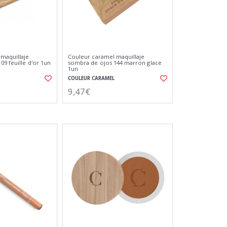
maquillaje
Couleur caramel maquillaje
09 feuille d'or 1un
sombra de ojos 144 marron glace
1un
COULEUR CARAMEL
9,47€