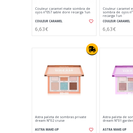
Couleur caramel mate sombra de
Couleur caramel 
ojos nº057 sable dore recarga 1un
sombra de ojos nº
recarga 1un
COULEUR CARAMEL
COULEUR CARAMEL
6,63€
6,63€
Astra paleta de sombras private
Astra paleta de so
dream Nº02 cruise
dream Nº01 garde
ASTRA MAKE-UP
ASTRA MAKE-UP