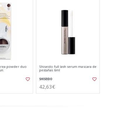
ndrea powder duo
Shiseido full lash serum mascara de
un
pestañas 6ml
SHISEIDO
42,63€