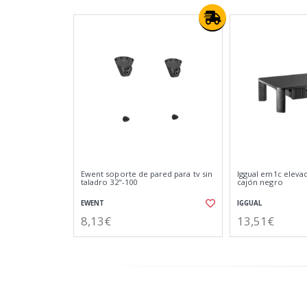
Ewent soporte de pared para tv sin
Iggual em1c eleva
taladro 32"-100
cajón negro
EWENT
IGGUAL
8,13€
13,51€