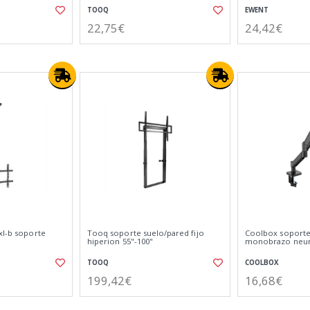
TOOQ
EWENT
22,75€
24,42€
xl-b soporte
Tooq soporte suelo/pared fijo
Coolbox soport
hiperion 55"-100"
monobrazo neu
TOOQ
COOLBOX
199,42€
16,68€