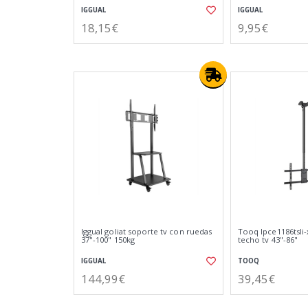
IGGUAL
IGGUAL
18,15€
9,95€
Iggual goliat soporte tv con ruedas
Tooq lpce1186tsli-
37"-100" 150kg
techo tv 43"-86"
IGGUAL
TOOQ
144,99€
39,45€