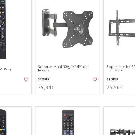
Soporte tv-lcd 30kg 14”-42” dos
Soporte tv-lcd 50
tv sony
brazos
inclinable
STOKER
STOKER
29,34€
25,56€