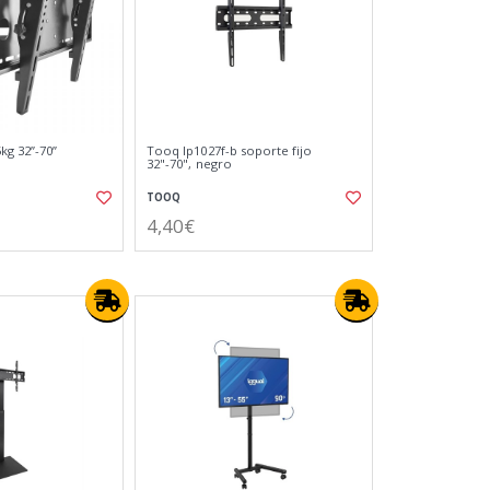
kg 32”-70”
Tooq lp1027f-b soporte fijo
32"-70", negro
TOOQ
4,40€