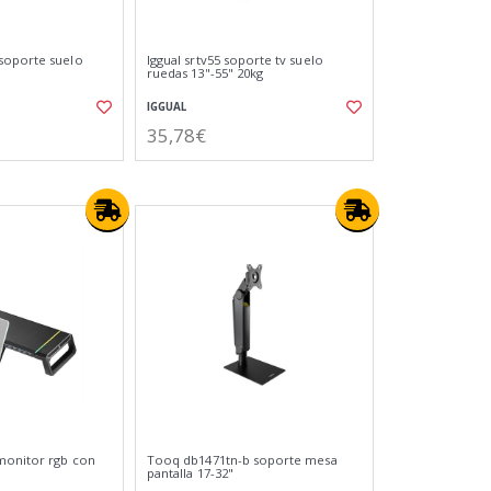
soporte suelo
Iggual srtv55 soporte tv suelo
ruedas 13"-55" 20kg
IGGUAL
35,78€
monitor rgb con
Tooq db1471tn-b soporte mesa
pantalla 17-32"