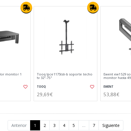
dor monitor 1
Tooq lpce1175tsli-b soporte techo
Ewent ew1529 so
tv 32"-75"
monitor hasta 49
TOOQ
EWENT
29,69€
53,88€
Anterior
1
2
3
4
5
…
7
Siguiente