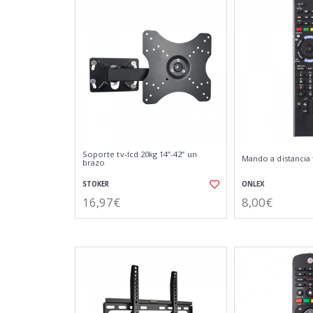
Soporte tv-lcd 20kg 14”-42” un
Mando a distancia 
brazo
STOKER
ONLEX
16,97€
8,00€