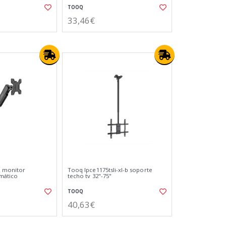
TOOQ
33,46€
e monitor
Tooq lpce1175tsli-xl-b soporte
mático
techo tv 32"-75"
TOOQ
40,63€