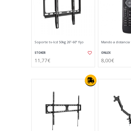
Soporte tv-lcd 50kg 26”-60” fijo
Mando a distancia t
STOKER
ONLEX
11,77€
8,00€