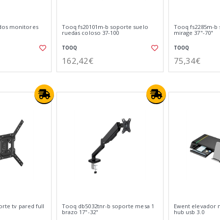
dos monitores
Tooq fs20101m-b soporte suelo
Tooq fs2285m-b 
ruedas coloso 37-100
mirage 37"-70"
TOOQ
TOOQ
162,42€
75,34€
orte tv pared full
Tooq db5032tnr-b soporte mesa 1
Ewent elevador 
brazo 17"-32"
hub usb 3.0