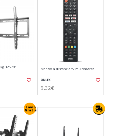
kg 32”-70”
Mando a distancia tv multimarca
ONLEX
9,32€
Envío
Gratis