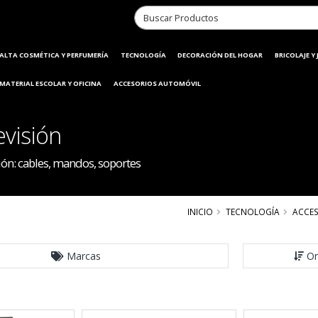
ALTA COSMÉTICA Y PERFUMERÍA
TECNOLOGÍA
DECORACIÓN DEL HOGAR
BRICOLAJE Y
MATERIAL ESCOLAR Y OFICINA
ACCESORIOS AUTOMÓVIL
visión
ón: cables, mandos, soportes
INICIO
TECNOLOGÍA
ACCE
Marcas
Or