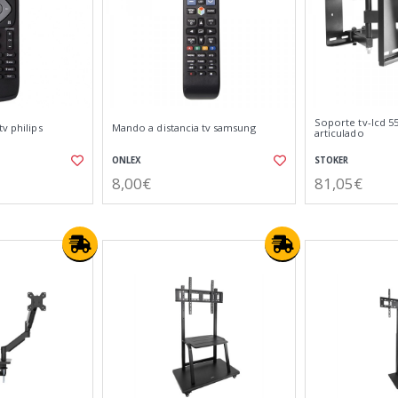
Soporte tv-lcd 55
v philips
Mando a distancia tv samsung
articulado
ONLEX
STOKER
8,00€
81,05€