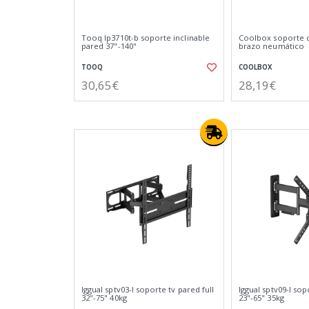
Tooq lp3710t-b soporte inclinable
Coolbox soporte 
pared 37"-140"
brazo neumático
TOOQ
COOLBOX
30,65€
28,19€
Iggual sptv03-l soporte tv pared full
Iggual sptv09-l sop
32"-75" 40kg
23"-65" 35kg