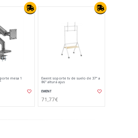
porte mesa 1
Ewent soporte tv de suelo de 37" a
"
86" altura ajus
EWENT
71,77€