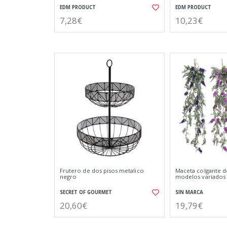
EDM PRODUCT
EDM PRODUCT
7,28€
10,23€
Frutero de dos pisos metalico
Maceta colgante d
negro
modelos variados
SECRET OF GOURMET
SIN MARCA
20,60€
19,79€