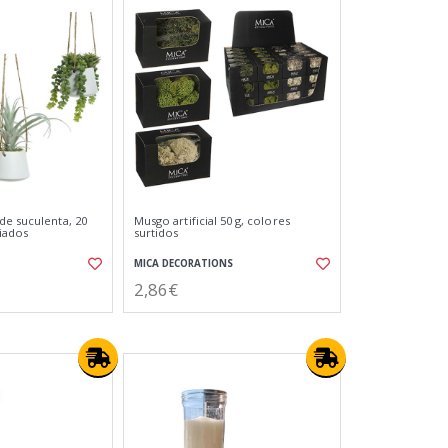
de suculenta, 20
Musgo artificial 50 g, colores
iados
surtidos
MICA DECORATIONS
2,86€