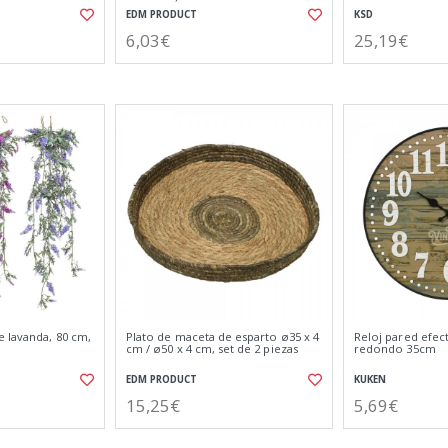
EDM PRODUCT
KSD
6,03€
25,19€
e lavanda, 80 cm,
Plato de maceta de esparto ø35 x 4
Reloj pared efe
cm / ø50 x 4 cm, set de 2 piezas
redondo 35cm
EDM PRODUCT
KUKEN
15,25€
5,69€