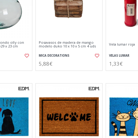
dondo olly con
Posavasos de madera de mango
Vela lumar roja
29 x 23 cm
modelo duko 10 x 10 x 5 cm 4 uds
MICA DECORATIONS
VELAS LUMAR
5,88€
1,33€