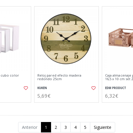
o cubo color
Reloj pared efecto madera
Caja almacenaje 
redondo 25cm
16,5 x 10 cm set 
KUKEN
EDM PRODUCT
5,69€
6,32€
Anterior
1
2
3
4
5
Siguiente