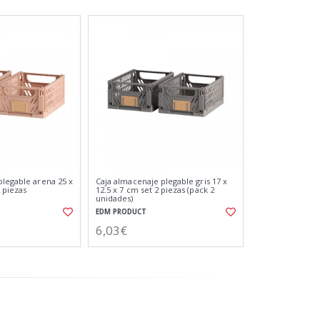
plegable arena 25 x
Caja almacenaje plegable gris 17 x
2 piezas
12.5 x 7 cm set 2 piezas (pack 2
unidades)
EDM PRODUCT
6,03€