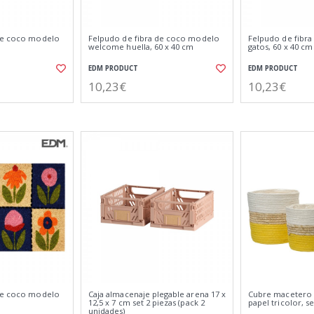
 de coco modelo
Felpudo de fibra de coco modelo
Felpudo de fibr
welcome huella, 60 x 40 cm
gatos, 60 x 40 cm
EDM PRODUCT
EDM PRODUCT
10,23€
10,23€
 de coco modelo
Caja almacenaje plegable arena 17 x
Cubre macetero 
12,5 x 7 cm set 2 piezas (pack 2
papel tricolor, se
unidades)