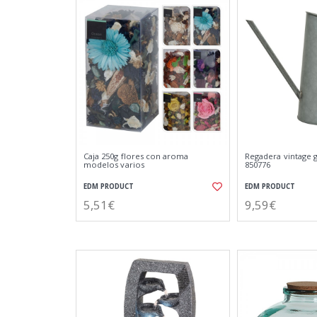
Caja 250g flores con aroma
Regadera vintage g
modelos varios
850776
EDM PRODUCT
EDM PRODUCT
5,51€
9,59€