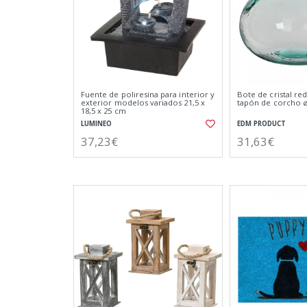
Fuente de poliresina para interior y
Bote de cristal re
exterior modelos variados 21,5 x
tapón de corcho ø
18,5 x 25 cm
LUMINEO
EDM PRODUCT
37,23€
31,63€