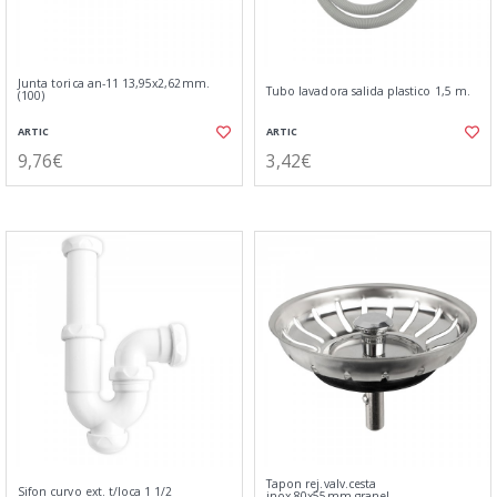
Junta torica an-11 13,95x2,62mm.
Tubo lavadora salida plastico 1,5 m.
(100)
ARTIC
ARTIC
9,76€
3,42€
Tapon rej.valv.cesta
Sifon curvo ext. t/loca 1 1/2
inox.80x55mm.granel