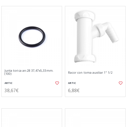
Junta torica an-28 37,47x5,33mm.
Racor con toma auxiliar 1" 1/2
(100)
ARTIC
ARTIC
38,67€
6,88€