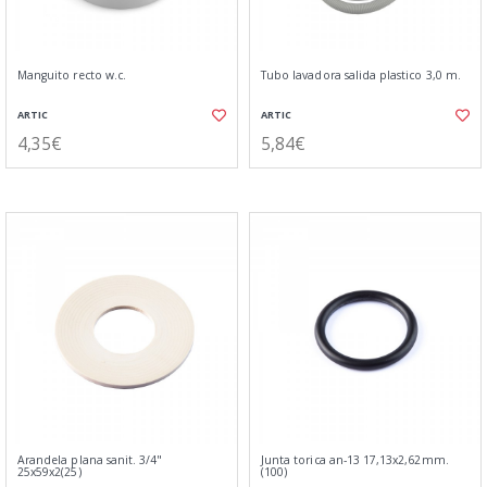
Manguito recto w.c.
Tubo lavadora salida plastico 3,0 m.
ARTIC
ARTIC
4,35€
5,84€
Arandela plana sanit. 3/4"
Junta torica an-13 17,13x2,62mm.
25x59x2(25)
(100)