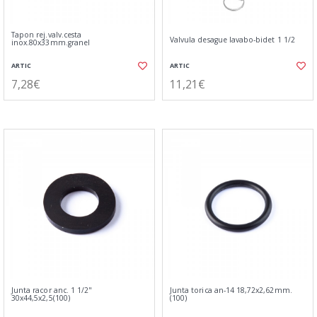
Tapon rej.valv.cesta
Valvula desague lavabo-bidet 1 1/2
inox.80x33mm.granel
ARTIC
ARTIC
7,28€
11,21€
Junta racor anc. 1 1/2"
Junta torica an-14 18,72x2,62mm.
30x44,5x2,5(100)
(100)