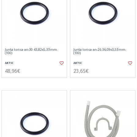
Junta torica an-30 43,82x5,33mm.
Junta torica an-26 36,09x3,53mm.
(100)
(100)
ARTIC
ARTIC
48,96€
23,65€