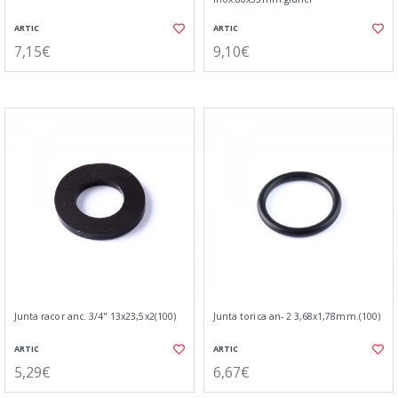
ARTIC
ARTIC
7,15€
9,10€
Junta racor anc. 3/4" 13x23,5x2(100)
Junta torica an- 2 3,68x1,78mm.(100)
ARTIC
ARTIC
5,29€
6,67€