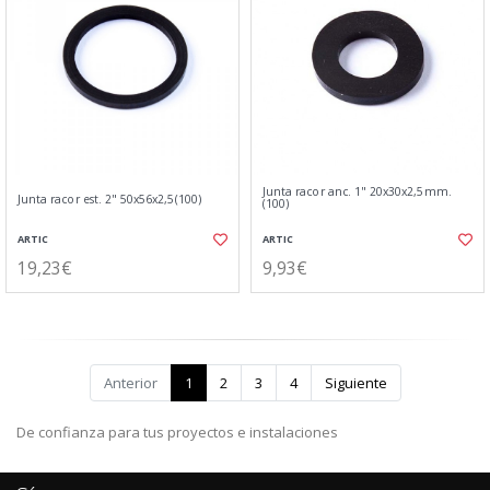
Junta racor anc. 1" 20x30x2,5mm.
Junta racor est. 2" 50x56x2,5(100)
(100)
ARTIC
ARTIC
19,23€
9,93€
Anterior
1
2
3
4
Siguiente
De confianza para tus proyectos e instalaciones