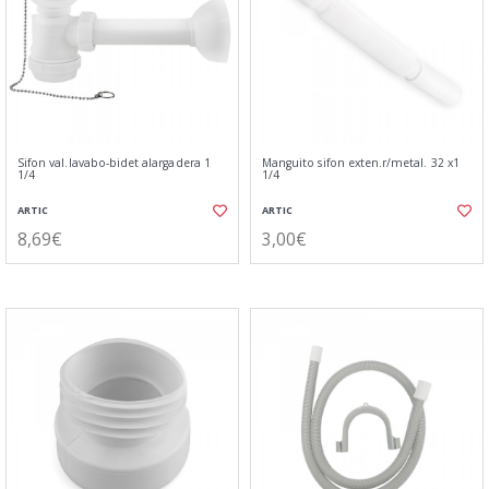
Sifon val.lavabo-bidet alargadera 1
Manguito sifon exten.r/metal. 32 x1
1/4
1/4
ARTIC
ARTIC
8,69€
3,00€