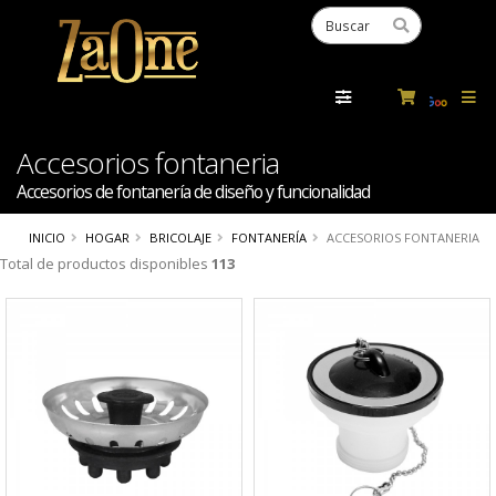
Powered
by
Tra
Accesorios fontaneria
Accesorios de fontanería de diseño y funcionalidad
INICIO
HOGAR
BRICOLAJE
FONTANERÍA
ACCESORIOS FONTANERIA
Total de productos disponibles
113