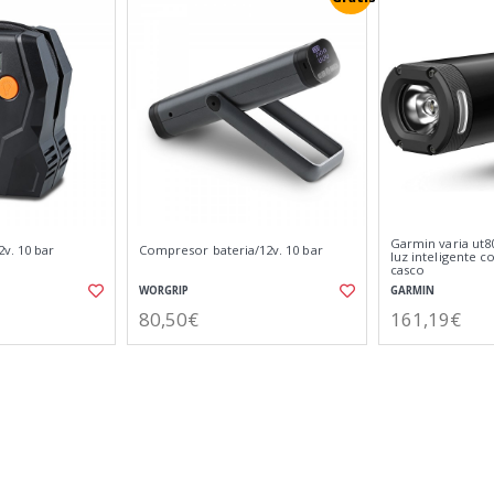
Garmin varia ut80
v. 10 bar
Compresor bateria/12v. 10 bar
luz inteligente c
casco
WORGRIP
GARMIN
80,50€
161,19€