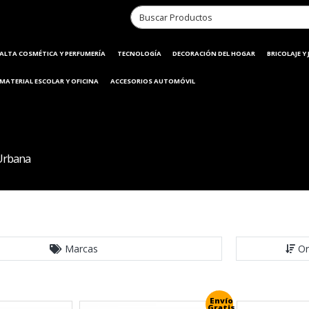
ALTA COSMÉTICA Y PERFUMERÍA
TECNOLOGÍA
DECORACIÓN DEL HOGAR
BRICOLAJE Y
MATERIAL ESCOLAR Y OFICINA
ACCESORIOS AUTOMÓVIL
Urbana
Marcas
Or
Envío
Gratis