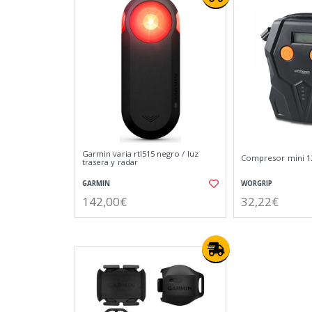
Garmin varia rtl515 negro / luz
Compresor mini 12
trasera y radar
GARMIN
WORGRIP
142,00€
32,22€